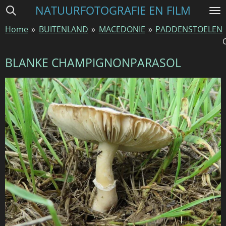
NATUURFOTOGRAFIE EN FILM
Ga
direct
Home
»
BUITENLAND
»
MACEDONIE
»
PADDENSTOELEN
naar
de
hoofdinhoud
BLANKE CHAMPIGNONPARASOL