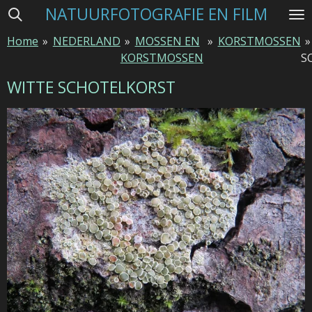
NATUURFOTOGRAFIE EN FILM
Ga
direct
Home
»
NEDERLAND
»
MOSSEN EN
»
KORSTMOSSEN
»
naar
KORSTMOSSEN
S
de
hoofdinhoud
WITTE SCHOTELKORST