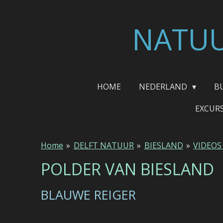
Ga
direct
NATUU
naar
de
hoofdinhoud
HOME
NEDERLAND
B
EXCUR
Home
»
DELFT NATUUR
»
BIESLAND
»
VIDEOS
POLDER VAN BIESLAND
BLAUWE REIGER