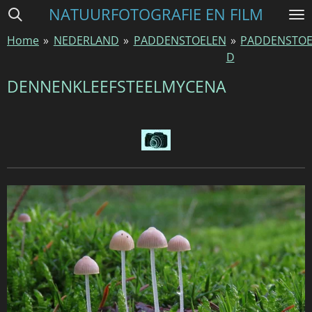
NATUURFOTOGRAFIE EN FILM
Ga
direct
Home
»
NEDERLAND
»
PADDENSTOELEN
»
PADDENSTOE
naar
D
de
hoofdinhoud
DENNENKLEEFSTEELMYCENA