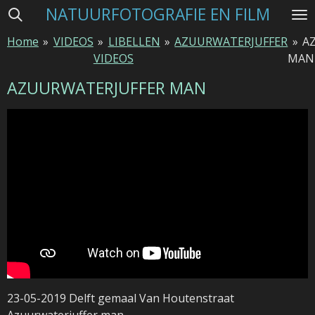
NATUURFOTOGRAFIE EN FILM
Ga
direct
Home
»
VIDEOS
»
LIBELLEN
»
AZUURWATERJUFFER
»
A
naar
VIDEOS
MAN
de
hoofdinhoud
AZUURWATERJUFFER MAN
23-05-2019 Delft gemaal Van Houtenstraat
Azuurwaterjuffer man