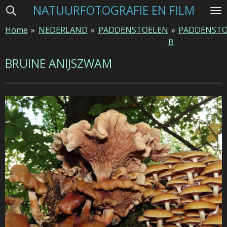
NATUURFOTOGRAFIE EN FILM
Ga
direct
Home
»
NEDERLAND
»
PADDENSTOELEN
»
PADDENSTO
naar
B
de
hoofdinhoud
BRUINE ANIJSZWAM