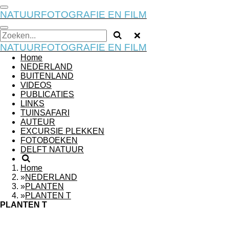
Ga
NATUURFOTOGRAFIE EN FILM
direct
naar
de
hoofdinhoud
NATUURFOTOGRAFIE EN FILM
Home
NEDERLAND
BUITENLAND
VIDEOS
PUBLICATIES
LINKS
TUINSAFARI
AUTEUR
EXCURSIE PLEKKEN
FOTOBOEKEN
DELFT NATUUR
Home
»
NEDERLAND
»
PLANTEN
»
PLANTEN T
PLANTEN T