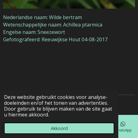
Nederlandse naam: Wilde bertram
Wetenschappelijke naam: Achillea ptarmica
Engelse naam: Sneezewort
Gefotografeerd: Reeuwijkse Hout 04-08-2017
Deze website gebruikt cookies voor analyse-
doeleinden en/of het tonen van advertenties.
© 2022 - 2026 Natuurfotografie
Door gebruik te blijven maken van de site gaat
u hiermee akkoord.
Akkoord
E-mailadres
Telefoonnummer
Kaart
Facebook
WhatsApp