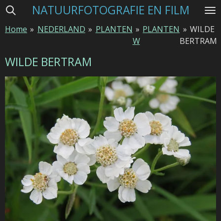
NATUURFOTOGRAFIE EN FILM
Ga
direct
Home
»
NEDERLAND
»
PLANTEN
»
PLANTEN
»
WILDE
naar
W
BERTRAM
de
hoofdinhoud
WILDE BERTRAM