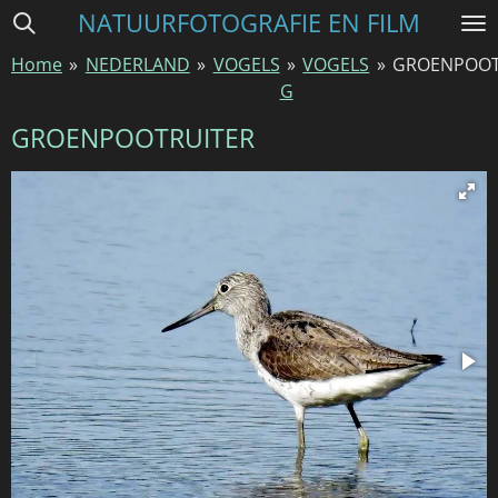
NATUURFOTOGRAFIE EN FILM
Ga
direct
Home
»
NEDERLAND
»
VOGELS
»
VOGELS
»
GROENPOOT
naar
G
de
hoofdinhoud
GROENPOOTRUITER