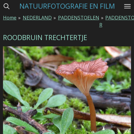
NATUURFOTOGRAFIE EN FILM
Ga
direct
Home
»
NEDERLAND
»
PADDENSTOELEN
»
PADDENSTO
naar
R
de
hoofdinhoud
ROODBRUIN TRECHTERTJE