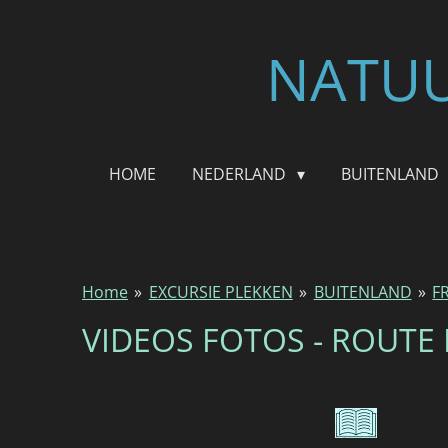
Ga
direct
NATUU
naar
de
hoofdinhoud
HOME
NEDERLAND
BUITENLAND
Home
»
EXCURSIE PLEKKEN
»
BUITENLAND
»
F
VIDEOS FOTOS - ROUTE 