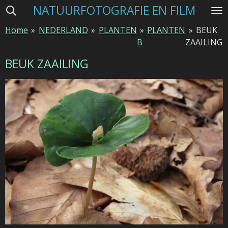
NATUURFOTOGRAFIE EN FILM
Ga
direct
Home
»
NEDERLAND
»
PLANTEN
»
PLANTEN
»
BEUK
naar
B
ZAAILING
de
hoofdinhoud
BEUK ZAAILING