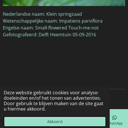
Nederlandse naam: Klein springzaad
Wetenschappelijke naam: Impatiens parviflora
Engelse naam: Small-flowered Touch-me-not
Gefotografeerd: Delft Heemtuin 05-09-2016
Deze website gebruikt cookies voor analyse-
doeleinden en/of het tonen van advertenties.
© 2022 - 2026 Natuurfotografie
Door gebruik te blijven maken van de site gaat
u hiermee akkoord.
Akkoord
E-mailadres
Telefoonnummer
Kaart
Facebook
WhatsApp