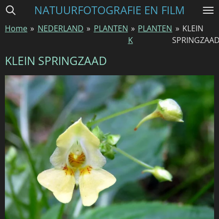
NATUURFOTOGRAFIE EN FILM
Ga
direct
Home
»
NEDERLAND
»
PLANTEN
»
PLANTEN
»
KLEIN
naar
K
SPRINGZAA
de
hoofdinhoud
KLEIN SPRINGZAAD