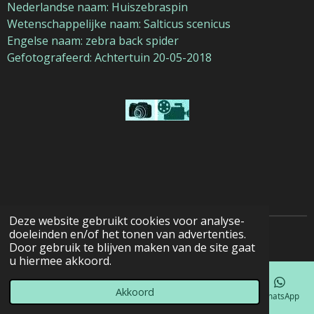
Nederlandse naam: Huiszebraspin
Wetenschappelijke naam: Salticus scenicus
Engelse naam: zebra back spider
Gefotografeerd: Achtertuin 20-05-2018
Deze website gebruikt cookies voor analyse-
doeleinden en/of het tonen van advertenties.
© 2022 - 2026 Natuurfotografie
Door gebruik te blijven maken van de site gaat
u hiermee akkoord.
Akkoord
E-mailadres
Telefoonnummer
Kaart
Facebook
WhatsApp