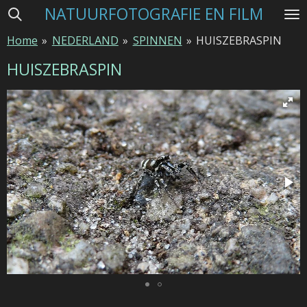
NATUURFOTOGRAFIE EN FILM
Ga
direct
Home
»
NEDERLAND
»
SPINNEN
»
HUISZEBRASPIN
naar
de
HUISZEBRASPIN
hoofdinhoud