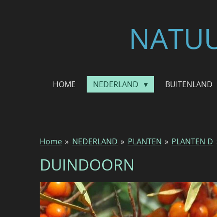
Ga
direct
NATUU
naar
de
hoofdinhoud
HOME
NEDERLAND
BUITENLAND
Home
»
NEDERLAND
»
PLANTEN
»
PLANTEN D
DUINDOORN