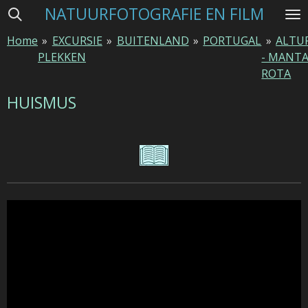
NATUURFOTOGRAFIE EN FILM
Ga
direct
Home
»
EXCURSIE
»
BUITENLAND
»
PORTUGAL
»
ALTU
naar
PLEKKEN
- MANT
de
ROTA
hoofdinhoud
HUISMUS