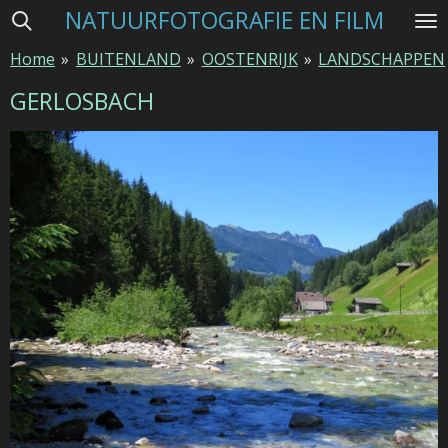
NATUURFOTOGRAFIE EN FILM
Ga
direct
Home
»
BUITENLAND
»
OOSTENRIJK
»
LANDSCHAPPEN
naar
de
GERLOSBACH
hoofdinhoud