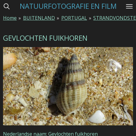
NATUURFOTOGRAFIE EN FILM
Ga
direct
Home
»
BUITENLAND
»
PORTUGAL
»
STRANDVONDST
naar
de
hoofdinhoud
GEVLOCHTEN FUIKHOREN
Nederlandse naam: Gevlochten fuikhoren