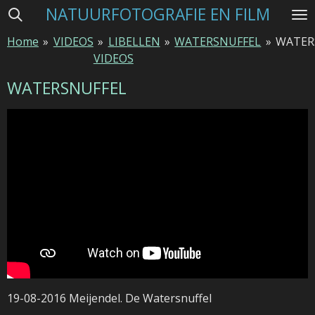
NATUURFOTOGRAFIE EN FILM
Ga
direct
Home
»
VIDEOS
»
LIBELLEN
»
WATERSNUFFEL
»
WATER
naar
VIDEOS
de
hoofdinhoud
WATERSNUFFEL
19-08-2016 Meijendel. De Watersnuffel