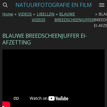
NATUURFOTOGRAFIE EN FILM
Ga
direct
Home
»
VIDEOS
»
LIBELLEN
»
BLAUWE
»
BLA
naar
VIDEOS
BREEDSCHEENJUFFER
BREED
de
EI-AFZ
hoofdinhoud
BLAUWE BREEDSCHEENJUFFER EI-
AFZETTING