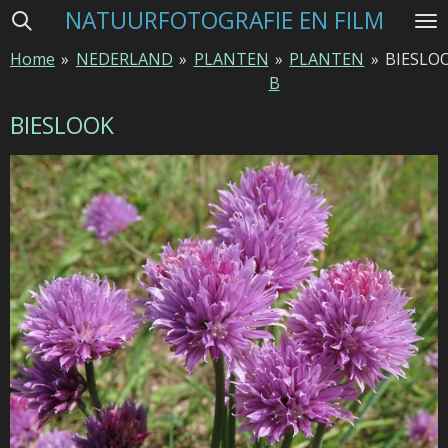
NATUURFOTOGRAFIE EN FILM
Ga
direct
Home
»
NEDERLAND
»
PLANTEN
»
PLANTEN
»
BIESLO
naar
B
de
hoofdinhoud
BIESLOOK