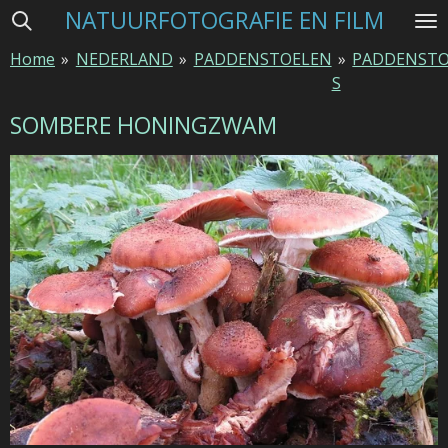
NATUURFOTOGRAFIE EN FILM
Ga
direct
Home
»
NEDERLAND
»
PADDENSTOELEN
»
PADDENSTO
naar
S
de
hoofdinhoud
SOMBERE HONINGZWAM