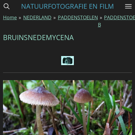
NATUURFOTOGRAFIE EN FILM
Ga
direct
Home
»
NEDERLAND
»
PADDENSTOELEN
»
PADDENSTOE
naar
B
de
hoofdinhoud
BRUINSNEDEMYCENA