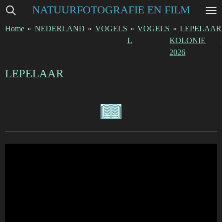
NATUURFOTOGRAFIE EN FILM
Ga
direct
Home
»
NEDERLAND
»
VOGELS
»
VOGELS
»
LEPELAAR
naar
L
KOLONIE
de
2026
hoofdinhoud
LEPELAAR