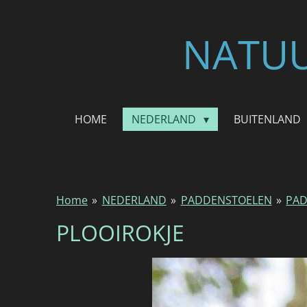
Ga
direct
NATUU
naar
de
hoofdinhoud
HOME
NEDERLAND
BUITENLAND
Home
»
NEDERLAND
»
PADDENSTOELEN
»
PAD
PLOOIROKJE