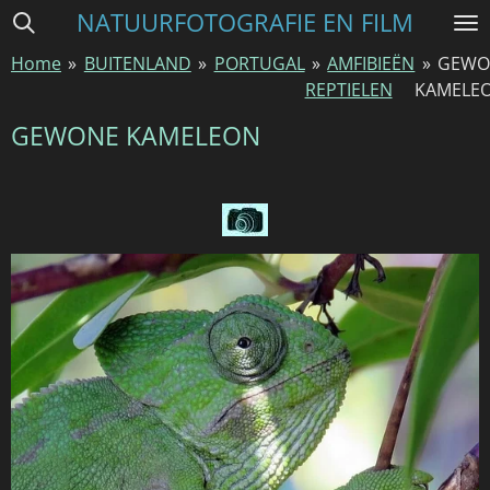
NATUURFOTOGRAFIE EN FILM
Ga
direct
Home
»
BUITENLAND
»
PORTUGAL
»
AMFIBIEËN
»
GEWO
naar
REPTIELEN
KAMELE
de
hoofdinhoud
GEWONE KAMELEON