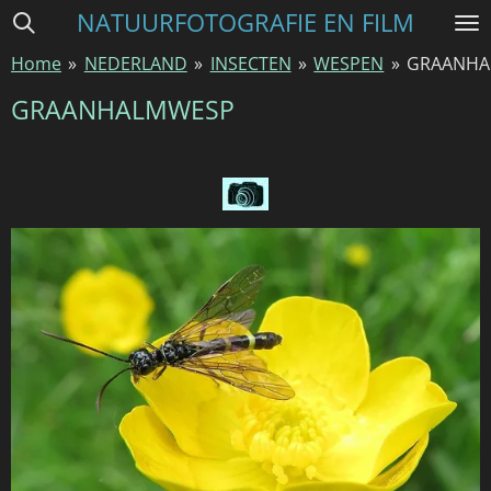
NATUURFOTOGRAFIE EN FILM
Ga
direct
Home
»
NEDERLAND
»
INSECTEN
»
WESPEN
»
GRAANHA
naar
de
GRAANHALMWESP
hoofdinhoud