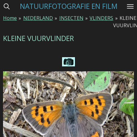
NATUURFOTOGRAFIE EN FILM
Ga
direct
Home
»
NEDERLAND
»
INSECTEN
»
VLINDERS
»
KLEINE
naar
VUURVLI
de
hoofdinhoud
KLEINE VUURVLINDER