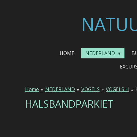
Ga
direct
NATUU
naar
de
hoofdinhoud
HOME
NEDERLAND
B
EXCUR
Home
»
NEDERLAND
»
VOGELS
»
VOGELS H
»
HALSBANDPARKIET