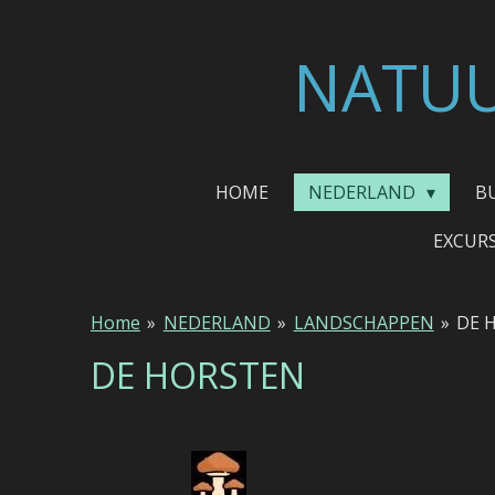
Ga
direct
NATUU
naar
de
hoofdinhoud
HOME
NEDERLAND
B
EXCUR
Home
»
NEDERLAND
»
LANDSCHAPPEN
»
DE 
DE HORSTEN