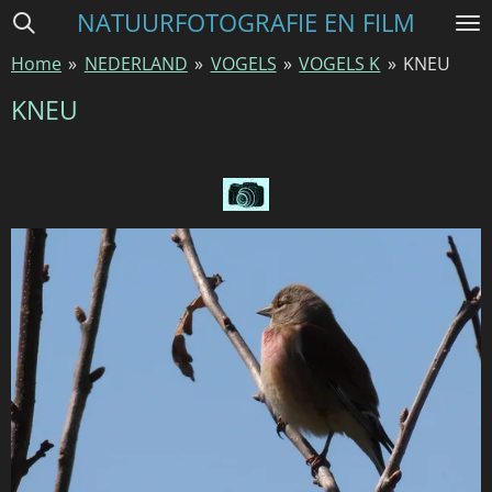
NATUURFOTOGRAFIE EN FILM
Ga
direct
Home
»
NEDERLAND
»
VOGELS
»
VOGELS K
»
KNEU
naar
de
KNEU
hoofdinhoud