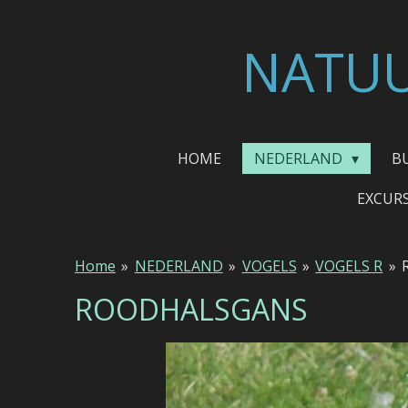
Ga
direct
NATUU
naar
de
hoofdinhoud
HOME
NEDERLAND
B
EXCUR
Home
»
NEDERLAND
»
VOGELS
»
VOGELS R
»
ROODHALSGANS