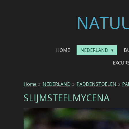
Ga
direct
NATUU
naar
de
hoofdinhoud
HOME
NEDERLAND
B
EXCUR
Home
»
NEDERLAND
»
PADDENSTOELEN
»
PA
SLIJMSTEELMYCENA