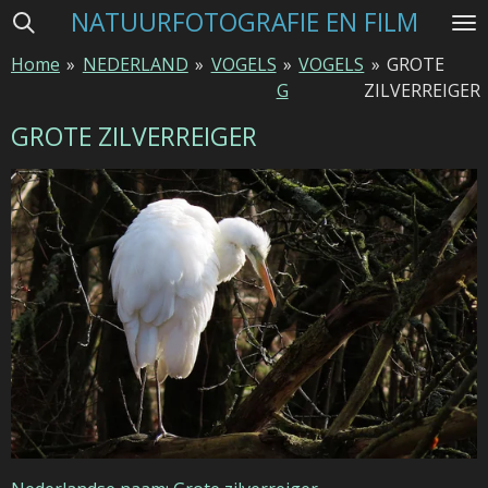
NATUURFOTOGRAFIE EN FILM
Ga
direct
Home
»
NEDERLAND
»
VOGELS
»
VOGELS
»
GROTE
naar
G
ZILVERREIGER
de
hoofdinhoud
GROTE ZILVERREIGER