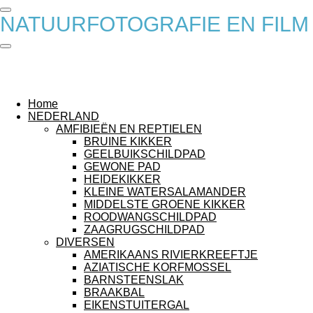
Ga
NATUURFOTOGRAFIE EN FILM
direct
naar
de
hoofdinhoud
Home
NEDERLAND
AMFIBIEËN EN REPTIELEN
BRUINE KIKKER
GEELBUIKSCHILDPAD
GEWONE PAD
HEIDEKIKKER
KLEINE WATERSALAMANDER
MIDDELSTE GROENE KIKKER
ROODWANGSCHILDPAD
ZAAGRUGSCHILDPAD
DIVERSEN
AMERIKAANS RIVIERKREEFTJE
AZIATISCHE KORFMOSSEL
BARNSTEENSLAK
BRAAKBAL
EIKENSTUITERGAL