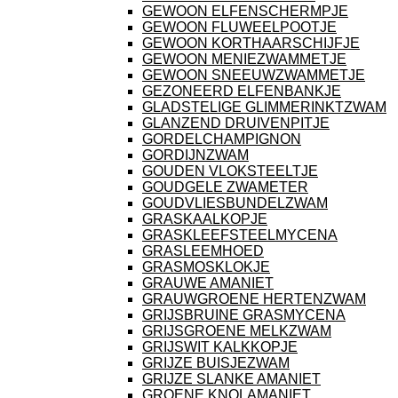
GEWOON ELFENSCHERMPJE
GEWOON FLUWEELPOOTJE
GEWOON KORTHAARSCHIJFJE
GEWOON MENIEZWAMMETJE
GEWOON SNEEUWZWAMMETJE
GEZONEERD ELFENBANKJE
GLADSTELIGE GLIMMERINKTZWAM
GLANZEND DRUIVENPITJE
GORDELCHAMPIGNON
GORDIJNZWAM
GOUDEN VLOKSTEELTJE
GOUDGELE ZWAMETER
GOUDVLIESBUNDELZWAM
GRASKAALKOPJE
GRASKLEEFSTEELMYCENA
GRASLEEMHOED
GRASMOSKLOKJE
GRAUWE AMANIET
GRAUWGROENE HERTENZWAM
GRIJSBRUINE GRASMYCENA
GRIJSGROENE MELKZWAM
GRIJSWIT KALKKOPJE
GRIJZE BUISJEZWAM
GRIJZE SLANKE AMANIET
GROENE KNOLAMANIET