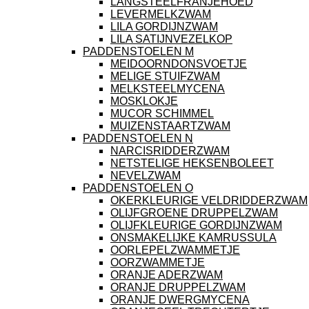
LANGSTEELFRANJEHOED
LEVERMELKZWAM
LILA GORDIJNZWAM
LILA SATIJNVEZELKOP
PADDENSTOELEN M
MEIDOORNDONSVOETJE
MELIGE STUIFZWAM
MELKSTEELMYCENA
MOSKLOKJE
MUCOR SCHIMMEL
MUIZENSTAARTZWAM
PADDENSTOELEN N
NARCISRIDDERZWAM
NETSTELIGE HEKSENBOLEET
NEVELZWAM
PADDENSTOELEN O
OKERKLEURIGE VELDRIDDERZWAM
OLIJFGROENE DRUPPELZWAM
OLIJFKLEURIGE GORDIJNZWAM
ONSMAKELIJKE KAMRUSSULA
OORLEPELZWAMMETJE
OORZWAMMETJE
ORANJE ADERZWAM
ORANJE DRUPPELZWAM
ORANJE DWERGMYCENA