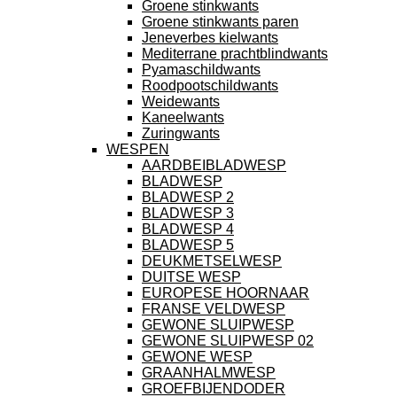
Groene stinkwants
Groene stinkwants paren
Jeneverbes kielwants
Mediterrane prachtblindwants
Pyamaschildwants
Roodpootschildwants
Weidewants
Kaneelwants
Zuringwants
WESPEN
AARDBEIBLADWESP
BLADWESP
BLADWESP 2
BLADWESP 3
BLADWESP 4
BLADWESP 5
DEUKMETSELWESP
DUITSE WESP
EUROPESE HOORNAAR
FRANSE VELDWESP
GEWONE SLUIPWESP
GEWONE SLUIPWESP 02
GEWONE WESP
GRAANHALMWESP
GROEFBIJENDODER