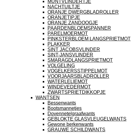
MUNTVLINDERTJE
NACHTUILTJE
ORANJE DWERGBLADROLLER
ORANJETIPJE
ORANJE ZANDOOGJE
PAARDENBLOEMSPANNER
PARELMOERMOT
PINKSTERBLOEM LANGSPRIETMOT
PLAKKER
SINT JACOBSVLINDER
SINT-JANSVLINDER
SMARAGDLANGSPRIETMOT
VOLGELING
VOGELKERSSTIPPELMOT
VOORJAARSBLADROLLER
WATERLELIEMOT
WINDEVEDERMOT
ZWARTSPRIETDIKKOPJE
WANTSEN
Bessenwants
Bootsmannetjes
Dovennetelgraafwants
GEBLOKTE GLASVLEUGELWANTS
Gewone berkenwants
GRAUWE SCHILDWANTS