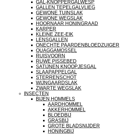
GAL-KNOPPERGALWESP
GALLEN TEPELGALVLIEG
GEWONE TUINSLAK
GEWONE WEGSLAK
HOORNAAR HONINGRAAD
KARPER
KLEINE ZEE-EIK
LENSGALLEN
ONECHTE PAARDENBLOEDZUIGER
QUAGGAMOSSEL
RUISVOORN
RUWE PISSEBED
SATIJNEN KNOOPJESGAL
SLAAPAPPELGAL
STERRENSCHOT
WIJNGAARDSLAK
ZWARTE WEGSLAK
INSECTEN
BIJEN HOMMELS
AARDHOMMEL
AKKERHOMMEL
BLOEDBIJ
GRASBIJ
GROTE BLADSNIJDER
HONINGBIJ