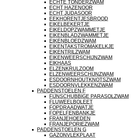
ECHTE TONDERZWAM
ECHT HAZENOOR
ECHT JUDASOOR
EEKHORENTJESBROOD
EIKELBEKERTJE
EIKELDOPZWAMMETJE
EIKENBLADZWAMMETJE
EIKENBLOEDZWAM
EIKENTAKSTROMAKELKJE
EIKENTRILZWAM
EIKENWEERSCHIJNZWAM
EIKHAAS
ELZENKRULZOOM
ELZENWEERSCHIJNZWAM
ESDOORNHOUTKNOTSZWAM
ESDOORNVLEKKENZWAM
PADDENSTOELEN F
FIJNSCHUBBIGE PARASOLZWAM
FLUWEELBOLEET
FOPDRAADWATJE
FOPELFENBANKJE
FRANJEHOEDEN
FRANJEPORIEZWAM
PADDENSTOELEN G
GAZONVLEKPLAAT