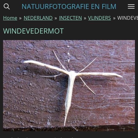
NATUURFOTOGRAFIE EN FILM
Ga
direct
Home
»
NEDERLAND
»
INSECTEN
»
VLINDERS
»
WINDEV
naar
de
WINDEVEDERMOT
hoofdinhoud