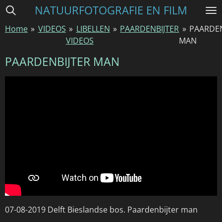
NATUURFOTOGRAFIE EN FILM
Ga
direct
Home
»
VIDEOS
»
LIBELLEN
»
PAARDENBIJTER
»
PAARDEN
naar
VIDEOS
MAN
de
hoofdinhoud
PAARDENBIJTER MAN
07-08-2019 Delft Bieslandse bos. Paardenbijter man