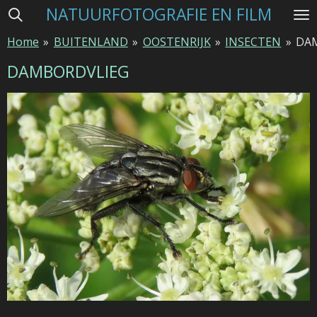
NATUURFOTOGRAFIE EN FILM
Ga
direct
Home
»
BUITENLAND
»
OOSTENRIJK
»
INSECTEN
»
DA
naar
de
DAMBORDVLIEG
hoofdinhoud