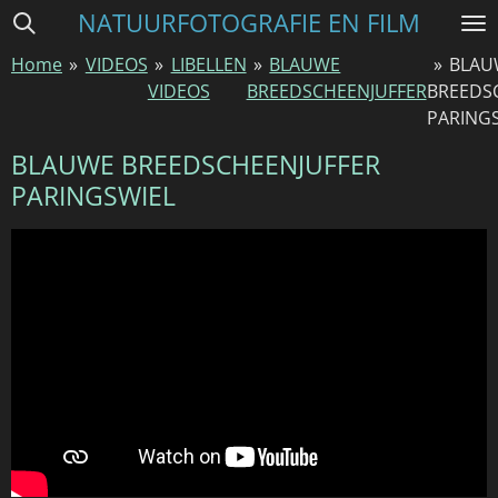
NATUURFOTOGRAFIE EN FILM
Ga
direct
Home
»
VIDEOS
»
LIBELLEN
»
BLAUWE
»
BLAU
naar
VIDEOS
BREEDSCHEENJUFFER
BREEDS
de
PARING
hoofdinhoud
BLAUWE BREEDSCHEENJUFFER
PARINGSWIEL