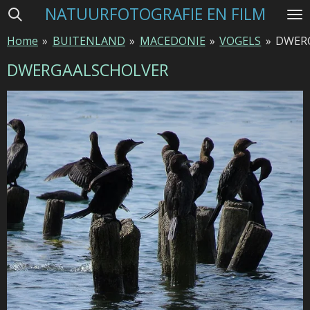
NATUURFOTOGRAFIE EN FILM
Ga
direct
Home
»
BUITENLAND
»
MACEDONIE
»
VOGELS
»
DWER
naar
de
DWERGAALSCHOLVER
hoofdinhoud