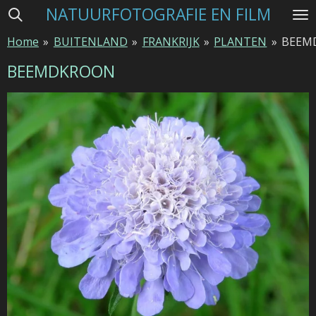
NATUURFOTOGRAFIE EN FILM
Ga
direct
Home
»
BUITENLAND
»
FRANKRIJK
»
PLANTEN
»
BEEM
naar
de
BEEMDKROON
hoofdinhoud