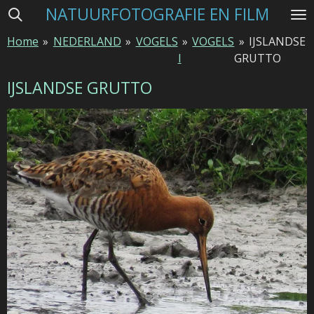
NATUURFOTOGRAFIE EN FILM
Ga
direct
Home
»
NEDERLAND
»
VOGELS
»
VOGELS
»
IJSLANDSE
naar
I
GRUTTO
de
hoofdinhoud
IJSLANDSE GRUTTO