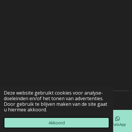
Deze website gebruikt cookies voor analyse-
doeleinden en/of het tonen van advertenties.
© 2022 - 2026 Natuurfotografie
Door gebruik te blijven maken van de site gaat
u hiermee akkoord.
Akkoord
E-mailadres
Telefoonnummer
Kaart
Facebook
WhatsApp