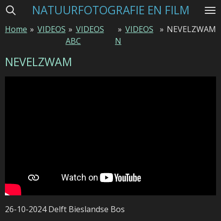
NATUURFOTOGRAFIE EN FILM
Ga
direct
Home
»
VIDEOS
»
VIDEOS
»
VIDEOS
»
NEVELZWAM
naar
ABC
N
de
hoofdinhoud
NEVELZWAM
26-10-2024 Delft Bieslandse Bos