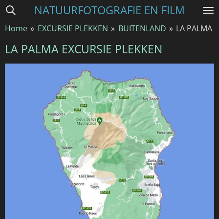
NATUURFOTOGRAFIE EN FILM
Ga
direct
Home
»
EXCURSIE PLEKKEN
»
BUITENLAND
»
LA PALMA
naar
de
LA PALMA EXCURSIE PLEKKEN
hoofdinhoud