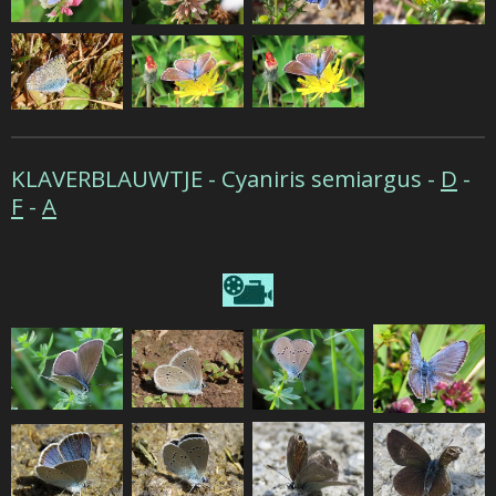
KLAVERBLAUWTJE -
Cyaniris semiargus -
D
-
F
-
A