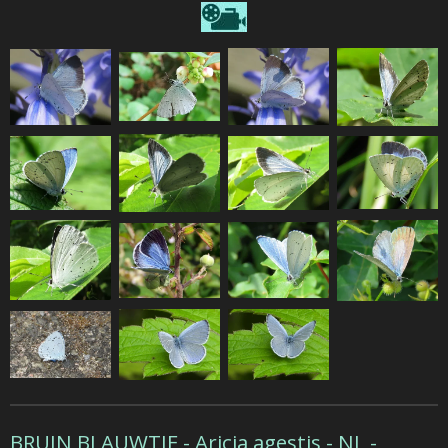
BRUIN BLAUWTJE -
Aricia agestis -
NL
-