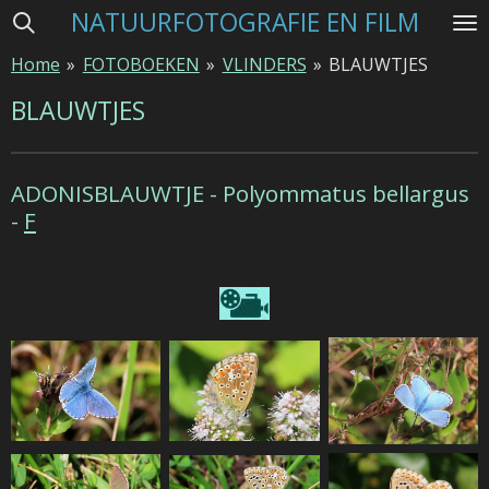
NATUURFOTOGRAFIE EN FILM
Ga
direct
Home
»
FOTOBOEKEN
»
VLINDERS
»
BLAUWTJES
naar
de
BLAUWTJES
hoofdinhoud
ADONISBLAUWTJE - Polyommatus bellargus
-
F