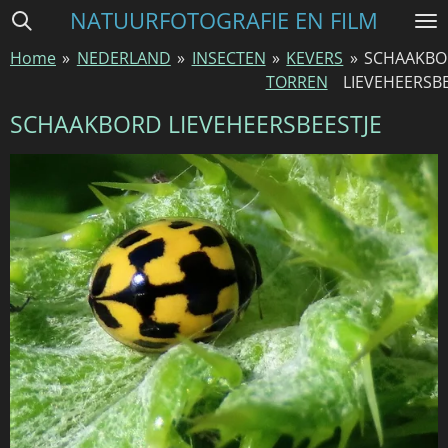
NATUURFOTOGRAFIE EN FILM
Ga
direct
Home
»
NEDERLAND
»
INSECTEN
»
KEVERS
»
SCHAAKB
naar
TORREN
LIEVEHEERSBE
de
hoofdinhoud
SCHAAKBORD LIEVEHEERSBEESTJE