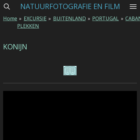
NATUURFOTOGRAFIE EN FILM
Ga
direct
Home
»
EXCURSIE
»
BUITENLAND
»
PORTUGAL
»
CABA
naar
PLEKKEN
de
hoofdinhoud
KONIJN