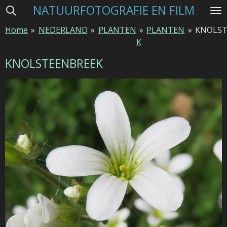
NATUURFOTOGRAFIE EN FILM
Ga
direct
Home
»
NEDERLAND
»
PLANTEN
»
PLANTEN
»
KNOLST
naar
K
de
hoofdinhoud
KNOLSTEENBREEK