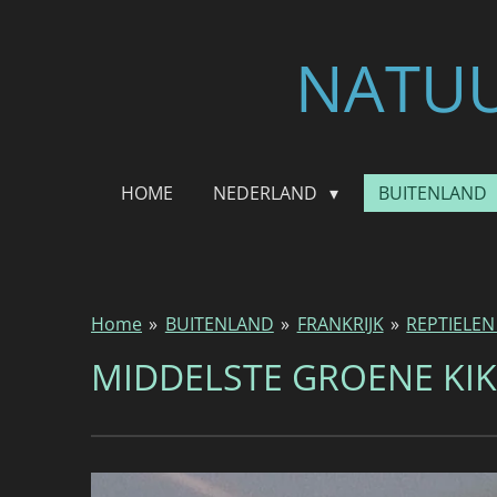
Ga
direct
NATUU
naar
de
hoofdinhoud
HOME
NEDERLAND
BUITENLAND
Home
»
BUITENLAND
»
FRANKRIJK
»
REPTIELEN
MIDDELSTE GROENE KI