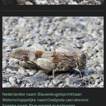
Nederlandse naam: Blauwvleugelsprinkhaan
Wetenschappelijke naam:Oedipoda caerulescens
Engelse naam: Blue-winged grasshopper