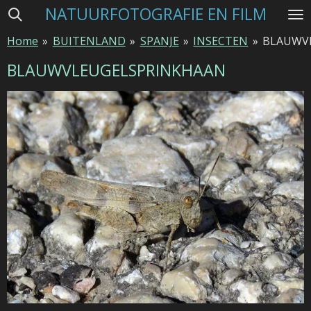
NATUURFOTOGRAFIE EN FILM
Ga
direct
Home
»
BUITENLAND
»
SPANJE
»
INSECTEN
»
BLAUWV
naar
de
BLAUWVLEUGELSPRINKHAAN
hoofdinhoud